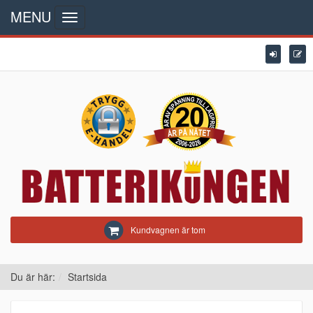
MENU
Toggle
navigation
Kundvagnen är tom
Du är här:
Startsida