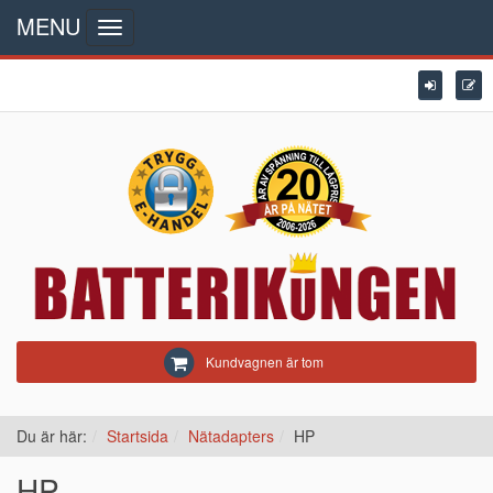
MENU
Toggle
navigation
Kundvagnen är tom
Du är här:
Startsida
Nätadapters
HP
HP