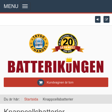
MENU
Toggle
navigation
Kundvagnen är tom
Du är här:
Startsida
Knappcellsbatterier
Knappcellsbatterier