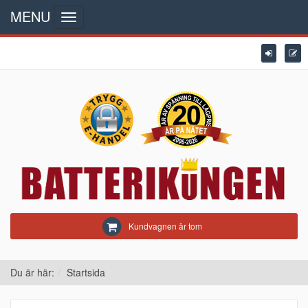
MENU
Toggle
navigation
Kundvagnen är tom
Du är här:
Startsida