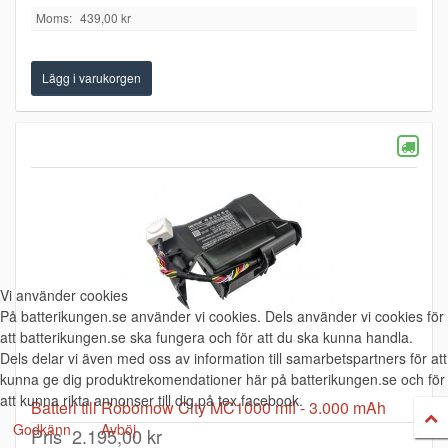
Moms:
439,00 kr
Vi använder cookies
På batterikungen.se använder vi cookies. Dels använder vi cookies för
att batterikungen.se ska fungera och för att du ska kunna handla.
Dels delar vi även med oss av information till samarbetspartners för att
kunna ge dig produktrekomendationer här på batterikungen.se och för
att kunna rikta annonser till dig på tex facebook.
Batteri till Robomow City MC1000 mfl - 3.000 mAh
Godkänn
Avböj
Pris
2.195,00 kr