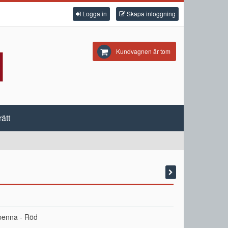
Logga in
Skapa inloggning
Kundvagnen är tom
ätt
penna - Röd