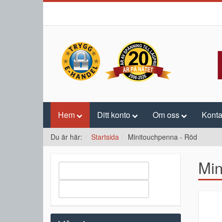
Hem
Ditt konto
Om oss
Konta
Du är här:
Startsida
Minitouchpenna - Röd
Min