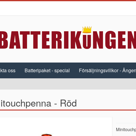
kta oss
Batteripaket - special
Försäljningsvillkor - Ångerr
itouchpenna - Röd
Minitouch