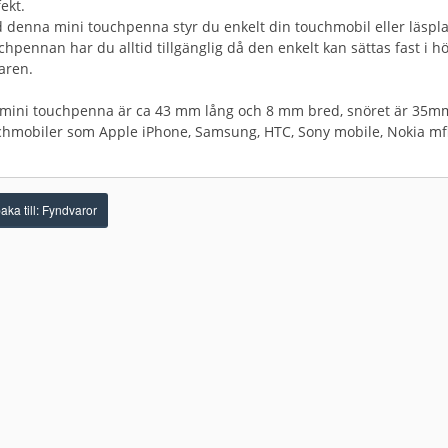
fekt.
 denna mini touchpenna styr du enkelt din touchmobil eller läspla
chpennan har du alltid tillgänglig då den enkelt kan sättas fast 
laren.
 mini touchpenna är ca 43 mm lång och 8 mm bred, snöret är 35mm f
chmobiler som Apple iPhone, Samsung, HTC, Sony mobile, Nokia mfl
aka till: Fyndvaror