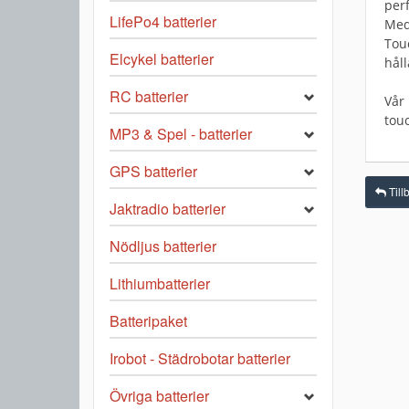
per
LifePo4 batterier
Med
Tou
Elcykel batterier
hål
RC batterier
Vår
tou
MP3 & Spel - batterier
GPS batterier
Tillb
Jaktradio batterier
Nödljus batterier
Lithiumbatterier
Batteripaket
Irobot - Städrobotar batterier
Övriga batterier