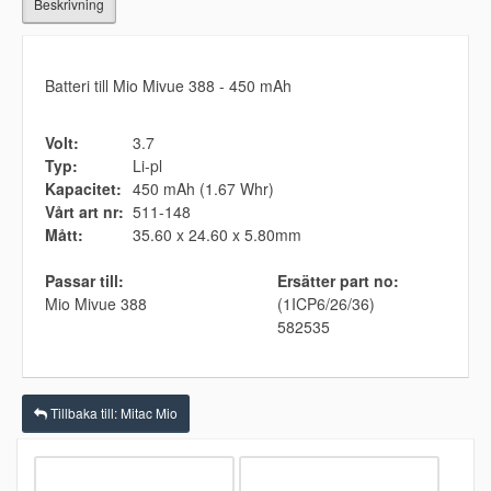
Beskrivning
Batteri till Mio Mivue 388 - 450 mAh
Volt:
3.7
Typ:
Li-pl
Kapacitet:
450 mAh (1.67 Whr)
Vårt art nr:
511-148
Mått:
35.60 x 24.60 x 5.80mm
Passar till:
Ersätter part no:
Mio Mivue 388
(1ICP6/26/36)
582535
Tillbaka till: Mitac Mio