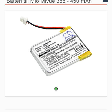
Batteri till Mio Mivue 388 - 450 mAh