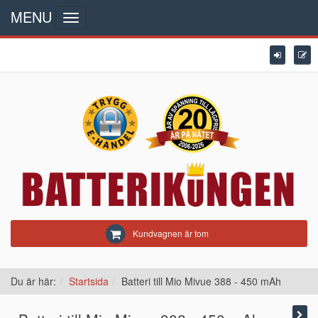
MENU
Toggle
navigation
Kundvagnen är tom
Du är här:
Startsida
Batteri till Mio Mivue 388 - 450 mAh