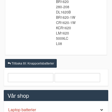
BR1620
280-208
DL1620B
BR1620-1W
CR1620-1W
KCR1620
LM1620
5009LC
L08
Tillbaka till: Knappcellsbatterier
Vår shop
Laptop batterier