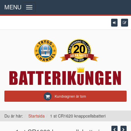
MENU
Toggle
navigation
Kundvagnen är tom
Du är här:
Startsida
1 st CR1620 knappcellsbatteri