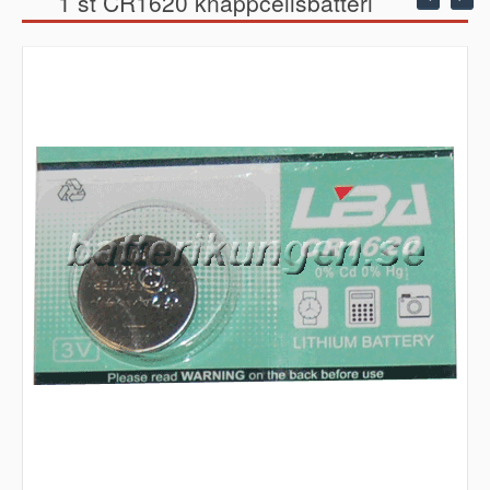
1 st CR1620 knappcellsbatteri