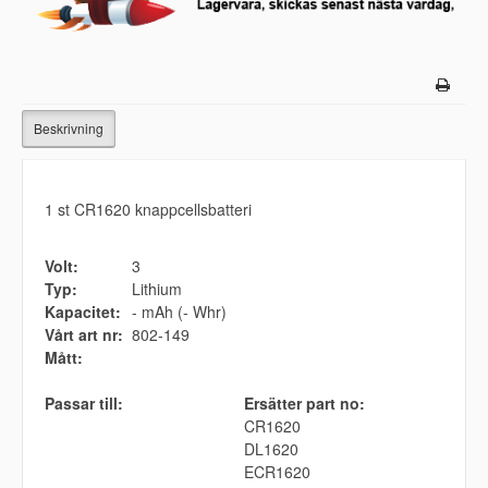
Beskrivning
1 st CR1620 knappcellsbatteri
Volt:
3
Typ:
Lithium
Kapacitet:
- mAh (- Whr)
Vårt art nr:
802-149
Mått:
Passar till:
Ersätter part no:
CR1620
DL1620
ECR1620