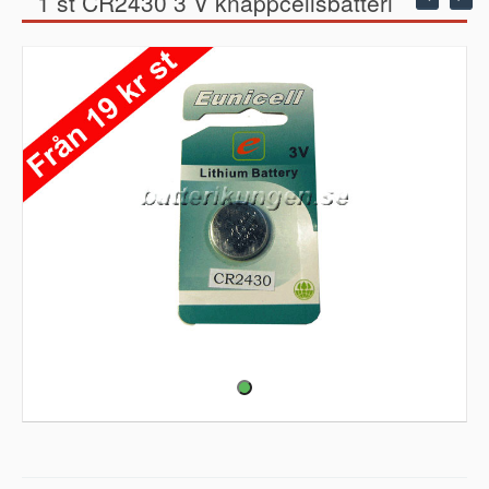
1 st CR2430 3 V knappcellsbatteri