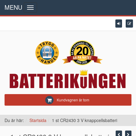
MENU
Toggle
navigation
Kundvagnen är tom
Du är här:
Startsida
1 st CR2430 3 V knappcellsbatteri