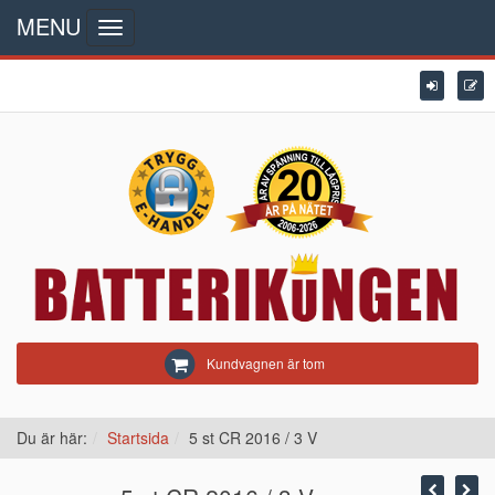
MENU
Toggle
navigation
Kundvagnen är tom
Du är här:
Startsida
5 st CR 2016 / 3 V