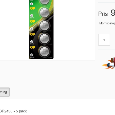
9
Pris
Momsbelo
vning
CR2430 - 5 pack