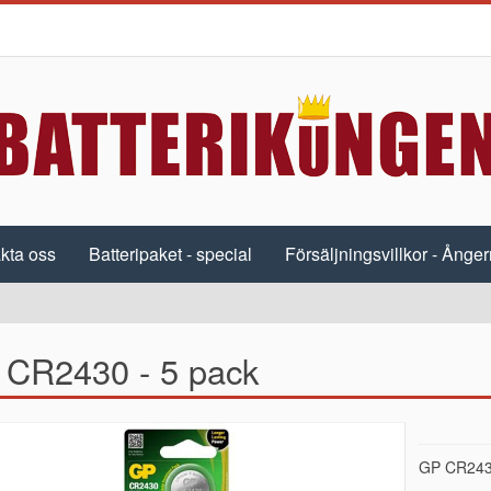
kta oss
Batteripaket - special
Försäljningsvillkor - Ångerr
CR2430 - 5 pack
GP CR2430