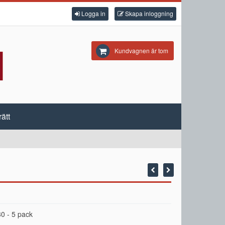
Logga in
Skapa inloggning
Kundvagnen är tom
ätt
 - 5 pack