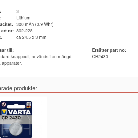
:
3
:
Lithium
acitet:
300 mAh (0.9 Whr)
 art nr:
802-228
t:
ca 24.5 x 3 mm
ar till:
Ersätter part no:
dard knappcell, används i en mängd
CR2430
a apparater.
erade produkter