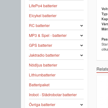
LifePo4 batterier
Volt
Typ
Elcykel batterier
Kap
Vårt
RC batterier
Måt
MP3 & Spel - batterier
Pass
Stan
GPS batterier
olik
Jaktradio batterier
Nödljus batterier
Relat
Lithiumbatterier
Batteripaket
Irobot - Städrobotar batterier
Övriga batterier