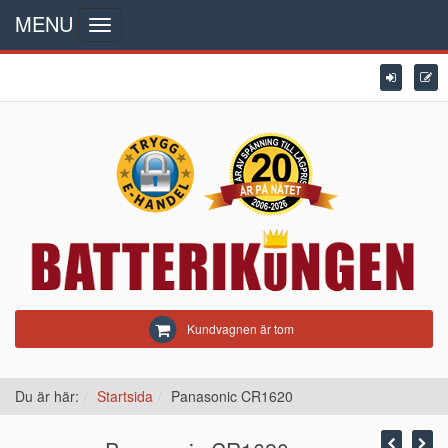
MENU
Toggle
navigation
Kundvagnen är tom
Du är här:
Startsida
Panasonic CR1620