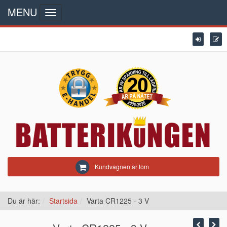
MENU
Toggle
navigation
Kundvagnen är tom
Du är här:
Startsida
Varta CR1225 - 3 V