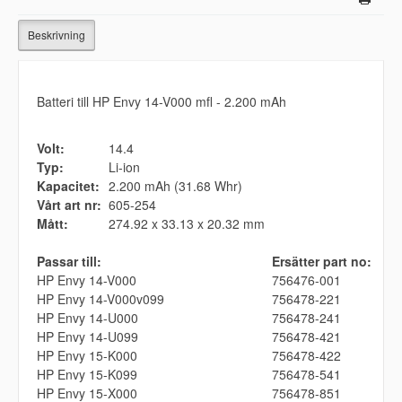
Beskrivning
Batteri till HP Envy 14-V000 mfl - 2.200 mAh
Volt:
14.4
Typ:
Li-ion
Kapacitet:
2.200 mAh (31.68 Whr)
Vårt art nr:
605-254
Mått:
274.92 x 33.13 x 20.32 mm
Passar till:
Ersätter part no:
HP Envy 14-V000
756476-001
HP Envy 14-V000v099
756478-221
HP Envy 14-U000
756478-241
HP Envy 14-U099
756478-421
HP Envy 15-K000
756478-422
HP Envy 15-K099
756478-541
HP Envy 15-X000
756478-851