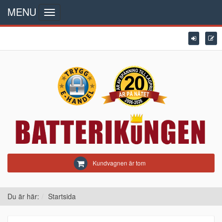
MENU
Toggle
navigation
Kundvagnen är tom
Du är här:
Startsida