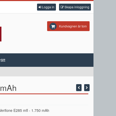
Logga in
Skapa inloggning
Kundvagnen är tom
ätt
0 mAh
ll Verifone E285 mfl - 1.750 mAh