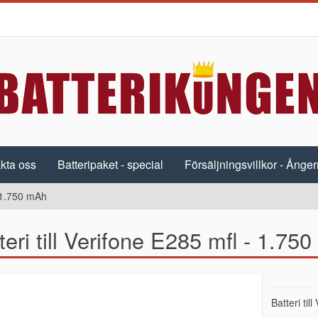
kta oss
Batteripaket - special
Försäljningsvillkor - Ångerr
- 1.750 mAh
teri till Verifone E285 mfl - 1.75
Batteri ti