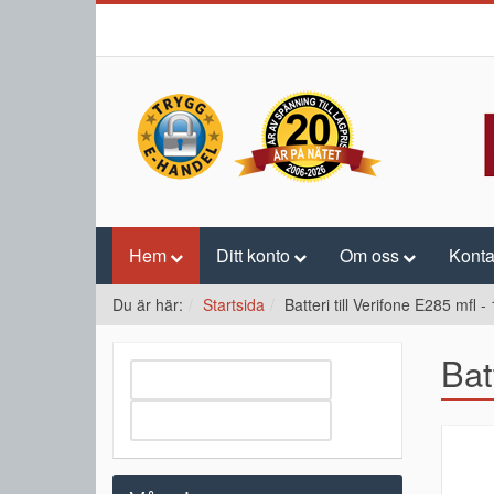
Hem
Ditt konto
Om oss
Konta
Du är här:
Startsida
Batteri till Verifone E285 mfl 
Bat