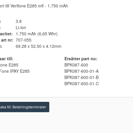
eri till Verifone E285 mfl - 1.750 mAh
:
3.8
:
Li-ion
acitet:
1.750 mAh (6,65 Whr)
 art nr:
707-055
t:
69.28 x 52.50 x 4.12mm
ar till:
Ersätter part no:
fone E285
BPK087-600
iFone IPAY E285
BPK087-600-01-A
BPK087-600-01-B
BPK087-600-01-C
baka till: Betalningsterminaler