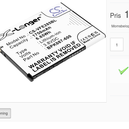
1
Pris
Momsbelo
vning