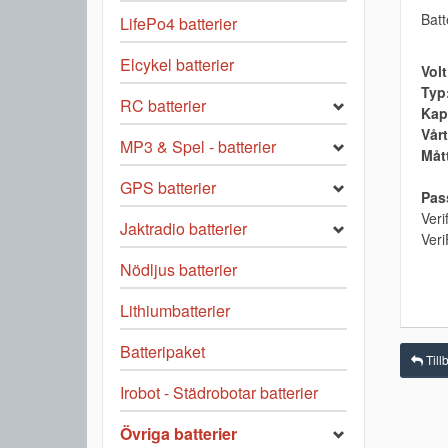
Batt
LifePo4 batterier
Elcykel batterier
Volt
Typ
RC batterier
Kap
Vårt
MP3 & Spel - batterier
Måt
GPS batterier
Pass
Veri
Jaktradio batterier
Ver
Nödljus batterier
Lithiumbatterier
Batteripaket
Till
Irobot - Städrobotar batterier
Övriga batterier