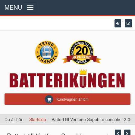
MENU
Toggle
navigation
Kundvagnen är tom
Du är här:
Startsida
Batteri till Verifone Sapphire console - 3.0