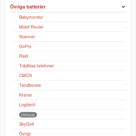
Övriga batterier
Babymonitor
Mobil Router
Scanner
GoPro
Raid
Trådlösa telefoner
CMOS
Tandborste
Kranar
Logitech
Hörlurar
SkyGolf
Övrigt