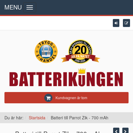
MENU
Toggle
navigation
Kundvagnen är tom
Du är här:
Startsida
Batteri till Parrot Zik - 700 mAh