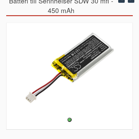
Batteri till Sennheiser SDW 30 mfl -
450 mAh