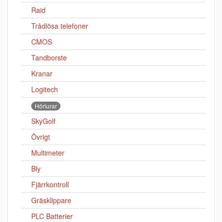
Raid
Trådlösa telefoner
CMOS
Tandborste
Kranar
Logitech
Hörlurar
SkyGolf
Övrigt
Multimeter
Bly
Fjärrkontroll
Gräsklippare
PLC Batterier