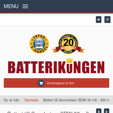
MENU
Toggle
navigation
Kundvagnen är tom
Du är här:
Startsida
Batteri till Sennheiser SDW 30 mfl - 450 mA