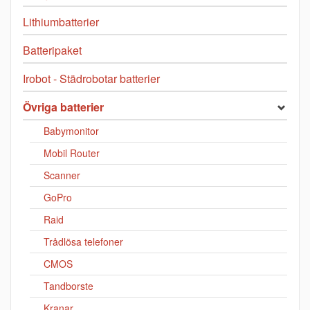
Lithiumbatterier
Batteripaket
Irobot - Städrobotar batterier
Övriga batterier
Babymonitor
Mobil Router
Scanner
GoPro
Raid
Trådlösa telefoner
CMOS
Tandborste
Kranar