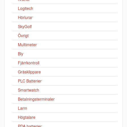
Logitech
Hörlurar
SkyGolf
Övrigt
Multimeter
Bly
Fjärrkontroll
Gräsklippare
PLC Batterier
Smartwatch
Betalningsterminaler
Larm
Högtalare
PDA batterier