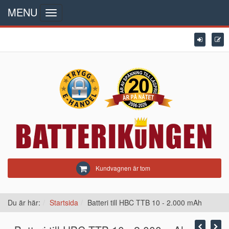
MENU
Toggle
navigation
Kundvagnen är tom
Du är här:
Startsida
Batteri till HBC TTB 10 - 2.000 mAh