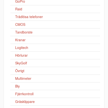
GoPro
Raid
Trådlösa telefoner
CMOS
Tandborste
Kranar
Logitech
Hörlurar
SkyGolf
Övrigt
Multimeter
Bly
Fjärrkontroll
Gräsklippare