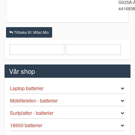
G025A-
441683
Tillbaka till: Mitac Mio
Vår shop
Laptop batterier
Mobiltelefon - batterier
Surfplattor - batterier
18650 batterier