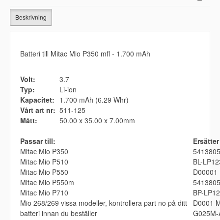
Beskrivning
Batteri till Mitac Mio P350 mfl - 1.700 mAh
Volt:
3.7
Typ:
Li-ion
Kapacitet:
1.700 mAh (6.29 Whr)
Vårt art nr:
511-125
Mått:
50.00 x 35.00 x 7.00mm
Passar till:
Ersätter
Mitac Mio P350
541380
Mitac Mio P510
BL-LP12
Mitac Mio P550
D00001
Mitac Mio P550m
541380
Mitac Mio P710
BP-LP12
Mio 268/269 vissa modeller, kontrollera part no på ditt
D0001 
batteri innan du beställer
G025M-