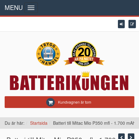
MENU
Toggle
navigation
Kundvagnen är tom
Du är här:
Startsida
Batteri till Mitac Mio P350 mfl - 1.700 mAh