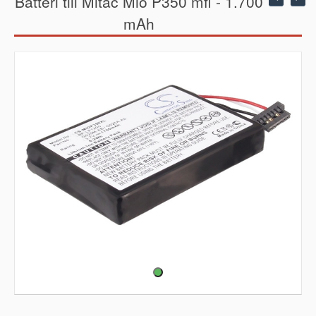
Batteri till Mitac Mio P350 mfl - 1.700
mAh