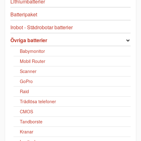
Lithiumbatterier
Batteripaket
Irobot - Städrobotar batterier
Övriga batterier
Babymonitor
Mobil Router
Scanner
GoPro
Raid
Trådlösa telefoner
CMOS
Tandborste
Kranar