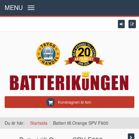
MENU
Toggle
navigation
Kundvagnen är tom
Du är här:
Startsida
Batteri till Orange SPV F600