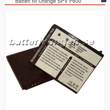
Batteri till Orange SPV F600