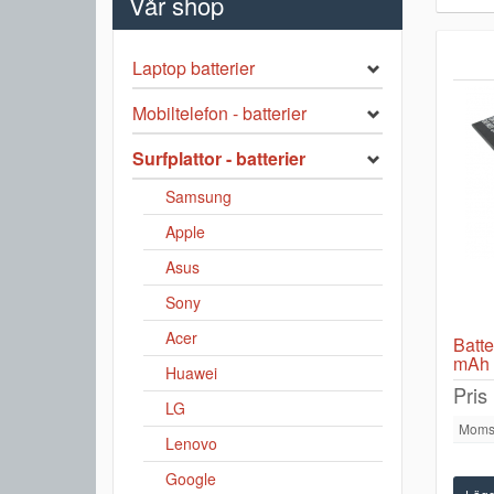
Vår shop
Laptop batterier
Mobiltelefon - batterier
Surfplattor - batterier
Samsung
Apple
Asus
Sony
Acer
Batte
mAh
Huawei
Pris
LG
Moms
Lenovo
Google