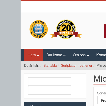
Hem
Ditt konto
Om oss
Konta
Du är här:
Startsida
Surfplattor - batterier
Micros
Mic
Sorte