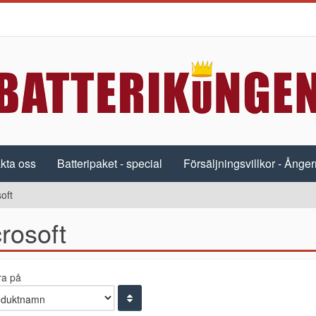
kta oss
Batteripaket - special
Försäljningsvillkor - Ångerr
oft
rosoft
ra på