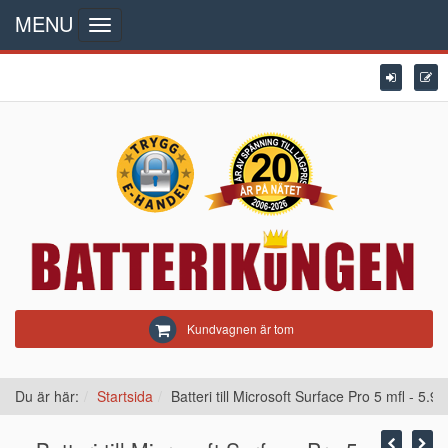
MENU
Toggle
navigation
Kundvagnen är tom
Du är här:
Startsida
Batteri till Microsoft Surface Pro 5 mfl - 5.